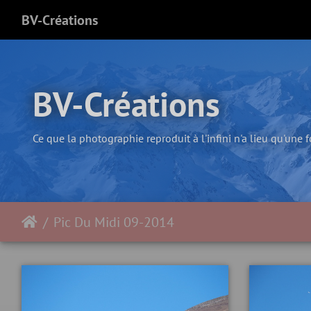
BV-Créations
BV-Créations
Ce que la photographie reproduit à l'infini n'a lieu qu'une f
Pic Du Midi 09-2014